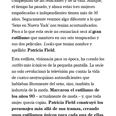
complejidad de las relaciones y de la vida. Aunque,
el tiempo ha pasado, y ahora estas tres mujeres
empoderadas e independientes tienen más de 50
años. Seguramente veamos algo diferente a lo que
‘Sexo en Nueva York’ nos tenían acostumbrados.
Pero a lo que esta serie no renunciará será al
gran
estilismo
que mantuvo en sus seis temporadas y
sus dos películas.
Looks
que tenían nombre y
apellido:
Patricia Field
.
Esta estilista, visionaria para su época, ha creado los
outfits
más icónicos de la pequeña pantalla. La serie
no solo revolucionó la televisión por contar la vida
de cuatro neoyorquinas autosuficientes que
hablaban libremente del sexo, sino, también la
industria de la moda.
Marcaron el estilismo de
los años 90
– actualmente de moda – y, que toda
mujer quería copiar.
Patricia Field construyó los
personajes más allá de sus tramas,
creando
unos estilismos únicos para cada una de ellas
.