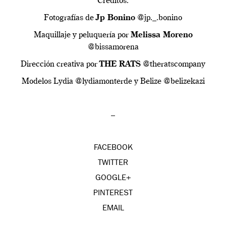
Créditos:
Fotografías de
Jp Bonino
@jp._.bonino
Maquillaje y peluquería por
Melissa Moreno
@bissamorena
Dirección creativa por
THE RATS
@theratscompany
Modelos Lydia @lydiamonterde y Belize @belizekazi
–
FACEBOOK
TWITTER
GOOGLE+
PINTEREST
EMAIL