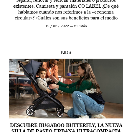
reparar, renovar y reciclar materiales o productos
existentes. Camiseta y pantalón CO LABEL ¿De qué
hablamos cuando nos referimos a la «economía
circular»? ¿Cuáles son sus beneficios para el medio
ambiente, el crecimiento y los ciudadanos? La Unión
19 / 02 / 2022 —
VER MÁS
Europea produce […]
KIDS
DESCUBRE BUGABOO BUTTERFLY, LA NUEVA
SILLA DE PASEO URBANA ULTRACOMPACTA