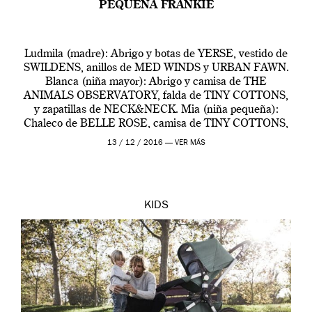
PEQUEÑA FRANKIE
Ludmila (madre): Abrigo y botas de YERSE, vestido de
SWILDENS, anillos de MED WINDS y URBAN FAWN.
Blanca (niña mayor): Abrigo y camisa de THE
ANIMALS OBSERVATORY, falda de TINY COTTONS,
y zapatillas de NECK&NECK. Mia (niña pequeña):
Chaleco de BELLE ROSE, camisa de TINY COTTONS,
falda de BUHO y zapatos de CLOTAIRE. BUGABOO
13 / 12 / 2016 —
VER MÁS
Camaleon3 Elements Ludmila (Madre): […]
KIDS