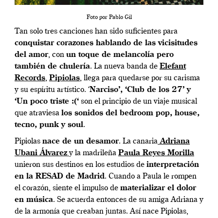
Foto por Pablo Gil
Tan solo tres canciones han sido suficientes para
conquistar corazones hablando de las vicisitudes
del amor
, con
un toque de melancolía pero
también de chulería
. La nueva banda de
Elefant
Records
,
Pipiolas
, llega para quedarse por su carisma
y su espíritu artístico. ‘
Narciso’, ‘Club de los 27’ y
‘Un poco triste :(‘
son el principio de un viaje musical
que atraviesa
los sonidos del bedroom pop, house,
tecno, punk y soul
.
Pipiolas
nace de un desamor
. La canaria
Adriana
Ubani Álvarez
y la madrileña
Paula Reyes Morilla
unieron sus destinos en los estudios de
interpretación
en la RESAD de Madrid
. Cuando a Paula le rompen
el corazón, siente el impulso de
materializar el dolor
en música
. Se acuerda entonces de su amiga Adriana y
de la armonía que creaban juntas. Así nace Pipiolas,