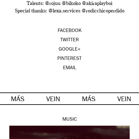
Talents: @rojuu @bikoko @akiraplayboi
Special thanks: @lexa.services @rodicchicoperdido
FACEBOOK
TWITTER
GOOGLE+
PINTEREST
EMAIL
MÁS
VEIN
MÁS
VEIN
MUSIC