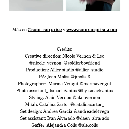
Más en
@sour_surprise
y
www.soursurprise.com
Credits:
Creative direction: Nicole Vernon & Leo
@nicole_vernon @soldierboyfriend
Production: Allier studio @allier_studio
PA: Joan Molist @jmolist3
Photographer: Marina Vengut @marinavengut
Photo assistant_ Ismael Santos @by.ismaelsantos
Styling: Alain Vernon @alainvernon
Muah: Catalina Sartor @catalinasartor_
Set design: Andrea Garcia @andreadel4vega
Set assistant: Ivan Alvarado @daen_alvarado
Gaffer: Alejandra Colls @ale.colls