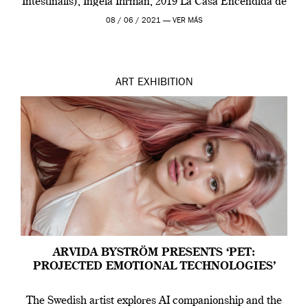
Intestinalis), Ingela Ihrman, 2019 La Casa Encendida de
Madrid y la Wellcome […]
08 / 06 / 2021 —
VER MÁS
ART
EXHIBITION
ARVIDA BYSTRÖM PRESENTS ‘PET:
PROJECTED EMOTIONAL TECHNOLOGIES’
The Swedish artist explores AI companionship and the