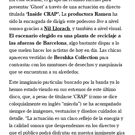
En esta ocasión, el grupo ha reunido fuerzas para
presentar ‘Ghost’ a través de una actuación en directo
titulada
‘Inside CRAP’.
La
productora Ramen
ha
sido la encargada de dirigir este poderoso
live
a nivel
sonoro gracias a
Nil Llorach
, y también a nivel visual.
El escenario elegido es una planta de reciclaje a
las afueras de Barcelona
, algo bastante dispar a lo
que suelen hacer los artistas de hoy en día. Las chicas
aparecen vestidas de
Bershka Collection
para
contrastar con los montones de desechos y maquinaria
que se encuentran a su alrededor.
Este imaginario particular buscado por la banda ya lo
hemos estado viendo en sus estrenos de este último
disco, que, a pesar de titularse ‘CRAP’ (
como se dice
coloquialmente en inglés “mierda”
)
se ha acompañado
siempre de imágenes, vestuarios y diseños cuidados al
detalle. “La actuación es un claro reflejo de la energía y
la calidad sonora que desprendemos en los directos y
que el público podrá disfrutar en nuestra inminente gira