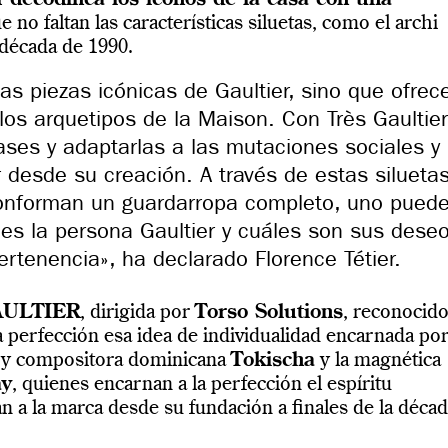
r
decodifica los iconos de la casa con una
ue no faltan las características siluetas, como el archi
década de 1990.
as piezas icónicas de Gaultier, sino que ofrec
os arquetipos de la Maison. Con Très Gaultier
ases y adaptarlas a las mutaciones sociales y
 desde su creación. A través de estas silueta
nforman un guardarropa completo, uno pued
es la persona Gaultier y cuáles son sus dese
rtenencia», ha declarado Florence Tétier.
AULTIER
, dirigida por
Torso Solutions
, reconocid
la perfección esa idea de individualidad encarnada po
te y compositora dominicana
Tokischa
y la magnética
ay
, quienes encarnan a la perfección el espíritu
n a la marca desde su fundación a finales de la déca