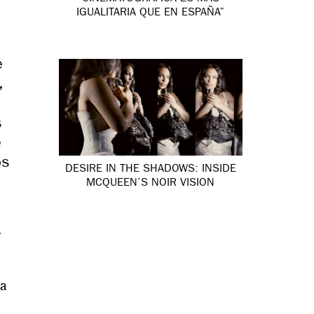
IGUALITARIA QUE EN ESPAÑA”
e
,
s
e
os
DESIRE IN THE SHADOWS: INSIDE
MCQUEEN’S NOIR VISION
o
r
da