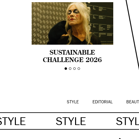
SUSTAINABLE
CHALLENGE 2026
CELEBRA LA
DIVERSIDAD DE EDAD
EN LA MODA CON AGE
PRIDE!
STYLE
EDITORIAL
BEAUT
STYLE
STYLE
STY