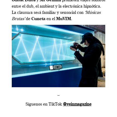
Ghost Dubs
y
Mt Gemini
prometen viajes sonoros
entre el dub, el ambient y la electrónica hipnótica.
La clausura será familiar y sensorial con
‘Músicas
Brutas’
de
Cuneta
en el
MuVIM
.
–
Síguenos en TikTok
@veinmagazine