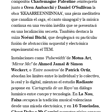
compositor
Charlemagne Palestine
reinterpreta
junto a
Oren Ambarchi
y
Daniel O’Sullivan
la
obra ‘KKAARREENNIINNAA’, una pieza meditativa
que canaliza el raga, el canto sinagogal y la música
continua en una versión inédita que se presentará
en una localización secreta. También destaca la
suiza
Noémi Büchi
, que desplegará su particular
fusión de abstracción orquestal y electrónica
experimental en el TEM.
Instalaciones como
‘Pulsewidth’
de
Motus Art
,
‘Mirror Me!’
de
Ahmed Jamal & Simon
Weckert
, o
‘Entre nosotros’
de
Patrick Ortiz
,
abordan los límites entre lo individual y lo colectivo,
lo real y lo digital, mientras el estudio
Radiante
propone en
‘Cartografía de un Rayo’
un diálogo
lumínico entre cuerpo y tecnología. En
La Nau
,
Faixa
recupera la tradición musical valenciana
desde una mirada electrónica, y en
16 Toneladas
,