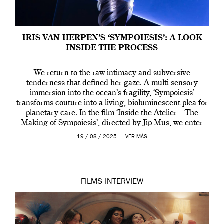
IRIS VAN HERPEN’S ‘SYMPOIESIS’: A LOOK
INSIDE THE PROCESS
We return to the raw intimacy and subversive
tenderness that defined her gaze. A multi-sensory
immersion into the ocean’s fragility, ‘Sympoiesis’
transforms couture into a living, bioluminescent plea for
planetary care. In the film ‘Inside the Atelier – The
Making of Sympoiesis’, directed by Jip Mus, we enter
the sacred space where Iris van Herpen’s […]
19 / 08 / 2025 —
VER MÁS
FILMS
INTERVIEW