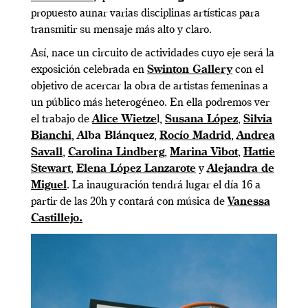
propuesto aunar varias disciplinas artísticas para
transmitir su mensaje más alto y claro.
Así, nace un circuito de actividades cuyo eje será la
exposición celebrada en
Swinton Gallery
con el
objetivo de acercar la obra de artistas femeninas a
un público más heterogéneo. En ella podremos ver
el trabajo de
Alice Wietze
l,
Susana López
,
Silvia
Bianchi
,
Alba Blánquez
,
Rocío Madrid
,
Andrea
Savall
,
Carolina Lindberg
,
Marina Vibot
,
Hattie
Stewart
,
Elena López Lanzarote
y
Alejandra de
Miguel
. La inauguración tendrá lugar el día 16 a
partir de las 20h y contará con música de
Vanessa
Castillejo.