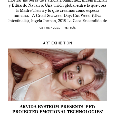
mostrar las obras de Patricia Domínguez, Ingela Ihrman
y Eduardo Navarro. Una visión global entre lo que crea
la Madre Tierra y lo que creamos como especia
humana. A Great Seaweed Day: Gut Weed (Ulva
Intestinalis), Ingela Ihrman, 2019 La Casa Encendida de
Madrid y la Wellcome […]
08 / 06 / 2021 —
VER MÁS
ART
EXHIBITION
ARVIDA BYSTRÖM PRESENTS ‘PET:
PROJECTED EMOTIONAL TECHNOLOGIES’