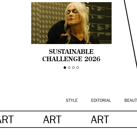
SUSTAINABLE
CHALLENGE 2026
CELEBRA LA
DIVERSIDAD DE EDAD
EN LA MODA CON AGE
PRIDE!
STYLE
EDITORIAL
BEAUT
ART
ART
ART