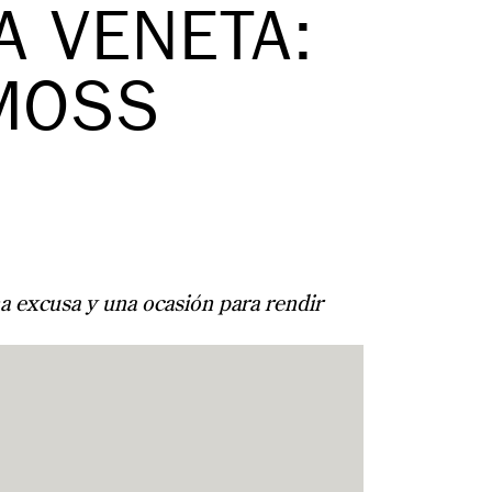
A VENETA:
MOSS
na excusa y una ocasión para rendir