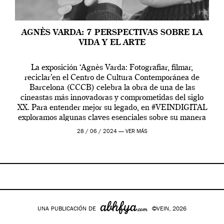
AGNÈS VARDA: 7 PERSPECTIVAS SOBRE LA
VIDA Y EL ARTE
La exposición ‘Agnès Varda: Fotografiar, filmar,
reciclar’en el Centro de Cultura Contemporánea de
Barcelona (CCCB) celebra la obra de una de las
cineastas más innovadoras y comprometidas del siglo
XX. Para entender mejor su legado, en #VEINDIGITAL
exploramos algunas claves esenciales sobre su manera
de entender la vida, el cine y el arte contemporáneo.
28 / 06 / 2024 —
VER MÁS
UNA PUBLICACIÓN DE
©VEIN, 2026