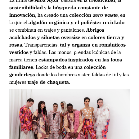
La firma de
Alba Ayza
, basada en la
creatividad
, la
sostenibilidad
y la
búsqueda constante de
innovación
, ha creado una
colección
zero waste
, en
la que el
algodón orgánico y el poliéster
reciclado
se combinan en trajes y pantalones.
Abrigos
acolchados y siluetas oversize
en
colores tierra y
rosas
. Transparencias,
tul y organza en románticos
vestidos
y faldas. Los monos, prendas icónicas de la
marca tienen
estampados
inspirados en las fotos
familiares
. Looks de boda en una
colección
genderless
donde los hombres visten faldas de tul y las
mujeres
traje de chaqueta.