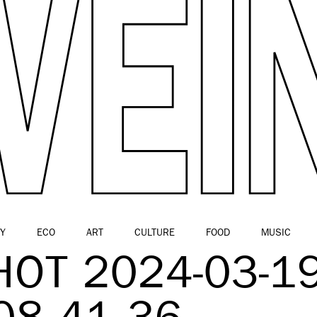
Y
ECO
ART
CULTURE
FOOD
MUSIC
OT 2024-03-1