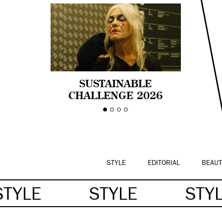
SUSTAINABLE
CHALLENGE 2026
CELEBRA LA
DIVERSIDAD DE EDAD
EN LA MODA CON AGE
PRIDE!
STYLE
EDITORIAL
BEAUT
STYLE
STYLE
STY