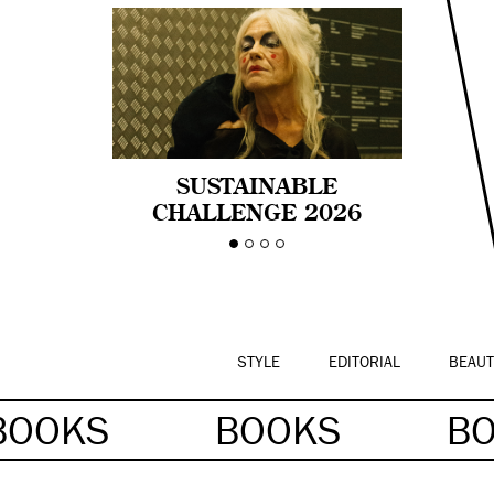
SUSTAINABLE
CHALLENGE 2026
CELEBRA LA
DIVERSIDAD DE EDAD
EN LA MODA CON AGE
PRIDE!
STYLE
EDITORIAL
BEAUT
BOOKS
BOOKS
B