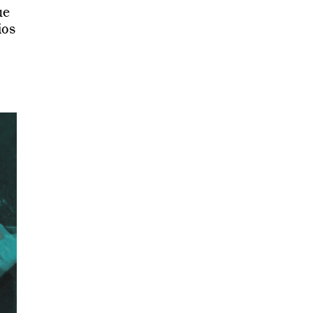
ue
ios