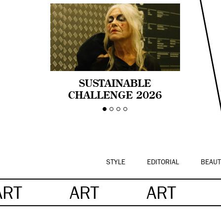
SUSTAINABLE
CHALLENGE 2026
CELEBRA LA
DIVERSIDAD DE EDAD
EN LA MODA CON AGE
PRIDE!
STYLE
EDITORIAL
BEAUT
ART
ART
ART