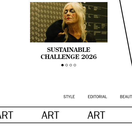
SUSTAINABLE
CHALLENGE 2026
CELEBRA LA
DIVERSIDAD DE EDAD
EN LA MODA CON AGE
PRIDE!
STYLE
EDITORIAL
BEAUT
ART
ART
ART