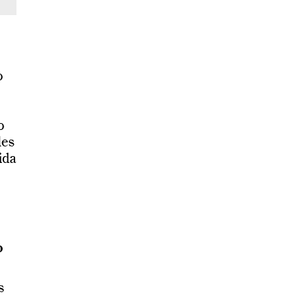
o
o
des
ida
o
s