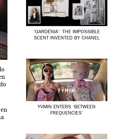
‘GARDÉNIA’: THE IMPOSSIBLE
SCENT INVENTED BY CHANEL
do
 en
ndo
YVMIN ENTERS ‘BETWEEN
 en
FREQUENCIES’
ha