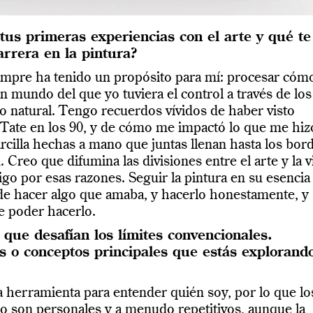
tus primeras experiencias con el arte y qué te
arrera en la pintura?
iempre ha tenido un propósito para mí: procesar cóm
un mundo del que yo tuviera el control a través de los
o natural. Tengo recuerdos vívidos de haber visto
 Tate en los 90, y de cómo me impactó lo que me hiz
arcilla hechas a mano que juntas llenan hasta los bor
 Creo que difumina las divisiones entre el arte y la v
o por esas razones. Seguir la pintura en su esencia
e hacer algo que amaba, y hacerlo honestamente, y
 poder hacerlo.
que desafían los límites convencionales.
s o conceptos principales que estás explorand
a herramienta para entender quién soy, por lo que lo
o son personales y a menudo repetitivos, aunque la