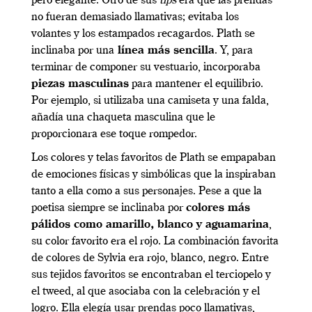
pero elegante. Otro de sus
tips
era que las prendas
no fueran demasiado llamativas; evitaba los
volantes y los estampados recagardos. Plath se
inclinaba por una
línea más sencilla
. Y, para
terminar de componer su vestuario, incorporaba
piezas masculinas
para mantener el equilibrio.
Por ejemplo, si utilizaba una camiseta y una falda,
añadía una chaqueta masculina que le
proporcionara ese toque rompedor.
Los colores y telas favoritos de Plath se empapaban
de emociones físicas y simbólicas que la inspiraban
tanto a ella como a sus personajes. Pese a que la
poetisa siempre se inclinaba por
colores más
pálidos como amarillo, blanco y aguamarina
,
su color favorito era el rojo. La combinación favorita
de colores de Sylvia era rojo, blanco, negro. Entre
sus tejidos favoritos se encontraban el terciopelo y
el tweed, al que asociaba con la celebración y el
logro. Ella elegía usar prendas poco llamativas,