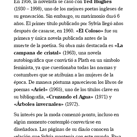
En 1956, la novelista se casó con
Ted Hughes
(1930 – 1998), uno de los mejores poetas ingleses de
su generación. Sin embargo, su matrimonio duró 6
años. El primer título publicado por Sylvia llegó años
después de casarse, en 1960.
«El Coloso»
fue su
primera y única novela publicada antes de la
muerte de la poetisa. Su obra más destacada es
«La
campana de cristal»
(1963), una novela
autobiográfica que convirtió a Plath en un símbolo
feminista, ya que cuestionaba todas las normas y
costumbres que se atribuían a las mujeres de la
época. De manera póstuma aparecieron los libros de
poemas
«Ariel»
(1965), uno de los títulos clave en
su bibliografía,
«Cruzando el Agua»
(1971) y
«Árboles invernales»
(1972).
Su interés por la moda comenzó pronto, incluso en
algún momento contempló convertirse en
diseñadora. Las páginas de su diario conocen la
relación que Sylvia mantenía con este mundo. Para