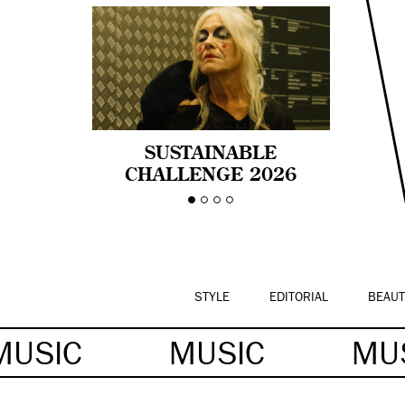
SUSTAINABLE
CHALLENGE 2026
CELEBRA LA
DIVERSIDAD DE EDAD
EN LA MODA CON AGE
PRIDE!
STYLE
EDITORIAL
BEAUT
MUSIC
MUSIC
MU