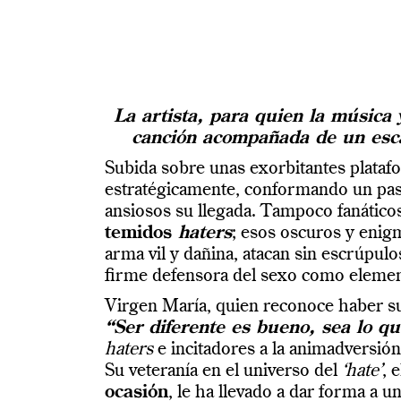
La artista, para quien la música 
canción acompañada de un escal
Subida sobre unas exorbitantes plataf
estratégicamente, conformando un pasil
ansiosos su llegada. Tampoco fanáticos
temidos
haters
; esos oscuros y enigm
arma vil y dañina, atacan sin escrúpulo
firme defensora del sexo como elemen
Virgen María, quien reconoce haber suf
“Ser diferente es bueno, sea lo q
haters
e incitadores a la animadversió
Su veteranía en el universo del
‘hate’
, 
ocasión
, le ha llevado a dar forma a u