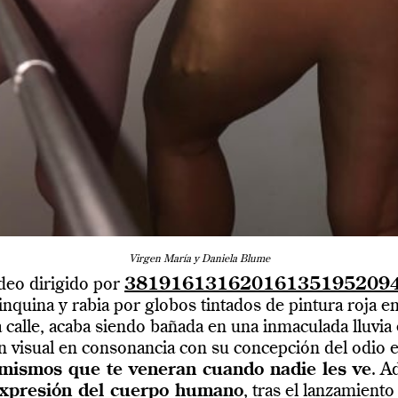
Virgen María y Daniela Blume
ídeo dirigido por
381916131620161351952094
 inquina y rabia por globos tintados de pintura roja e
 calle, acaba siendo bañada en una inmaculada lluvia
 visual en consonancia con su concepción del odio e
 mismos que te veneran cuando nadie les ve
. A
expresión del cuerpo humano
, tras el lanzamient