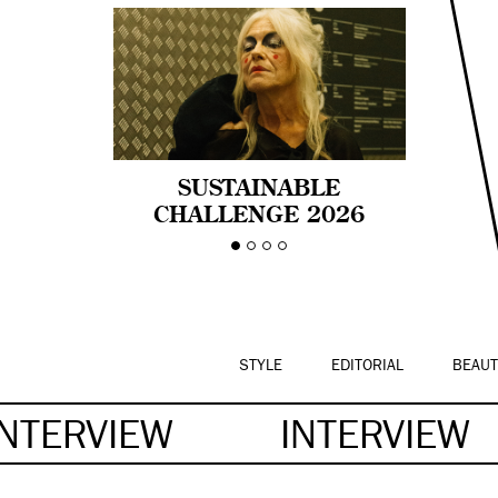
SUSTAINABLE
CHALLENGE 2026
CELEBRA LA
DIVERSIDAD DE EDAD
EN LA MODA CON AGE
PRIDE!
STYLE
EDITORIAL
BEAUT
INTERVIEW
INTERVIEW