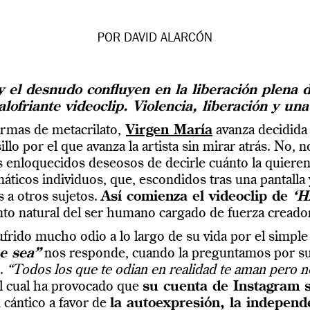
POR DAVID ALARCÓN
y el desnudo confluyen en la liberación plena
ofriante videoclip. Violencia, liberación y un
ormas de metacrilato,
Virgen María
avanza decidid
lo por el que avanza la artista sin mirar atrás. No,
 enloquecidos deseosos de decirle cuánto la quieren
áticos individuos, que, escondidos tras una pantalla 
s a otros sujetos.
Así comienza el videoclip de
‘H
to natural del ser humano cargado de fuerza creado
rido mucho odio a lo largo de su vida por el simple h
ue sea”
nos responde, cuando la preguntamos por sus
n.
“Todos los que te odian en realidad te aman pero no
el cual ha provocado que
su cuenta de Instagram 
n cántico a favor de
la autoexpresión, la indepen