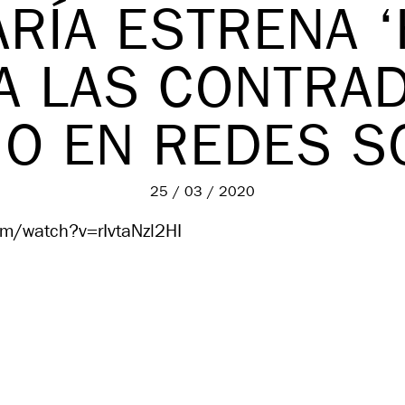
RÍA ESTRENA ‘
A LAS CONTRA
IO EN REDES S
25 / 03 / 2020
om/watch?v=rIvtaNzl2HI