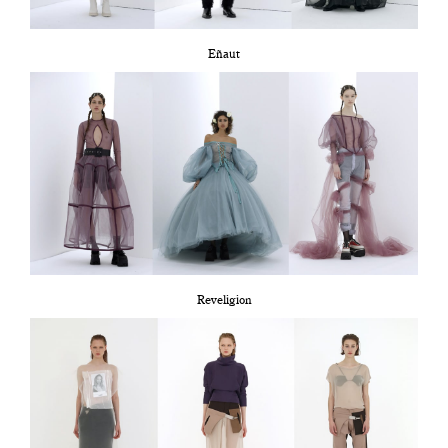
Eñaut
Reveligion