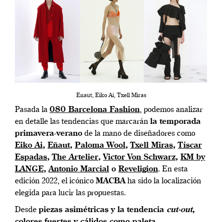
Enaut, Eiko Ai, Txell Miras
Pasada la
080 Barcelona Fashion
, podemos analizar
en detalle las tendencias que marcarán
la temporada
primavera-verano
de la mano de diseñadores como
Eiko Ai
,
Eñaut
,
Paloma Wool
,
Txell Miras
,
Tíscar
Espadas
,
The Artelier
,
Victor Von Schwarz
,
KM by
LANGE
,
Antonio Marcial
o
Reveligion
. En esta
edición 2022, el icónico
MACBA
ha sido la localización
elegida para lucir las propuestas.
Desde
piezas asimétricas y la tendencia
cut-out
,
colores fuertes y cálidos como paleta
,