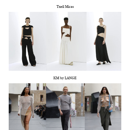
Txell Miras
KM by LANGE