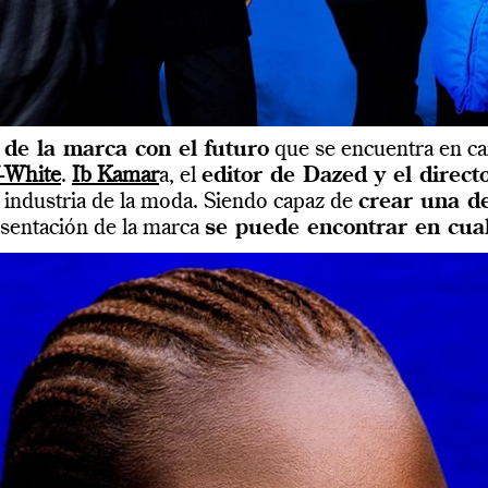
 de la marca con el futuro
que se encuentra en ca
-White
.
Ib Kamar
a, el
editor de Dazed y el direct
 industria de la moda. Siendo capaz de
crear una de
resentación de la marca
se puede encontrar en cua