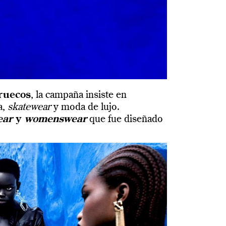
rruecos
, la campaña insiste en
a,
skatewear
y moda de lujo.
ear
y
womenswear
que fue diseñado