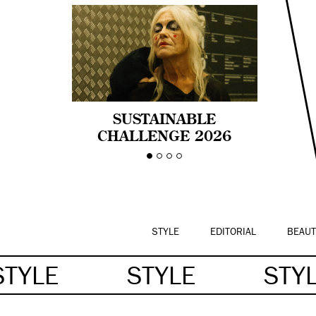
SUSTAINABLE
CHALLENGE 2026
CELEBRA LA
DIVERSIDAD DE EDAD
EN LA MODA CON AGE
PRIDE!
STYLE
EDITORIAL
BEAUT
STYLE
STYLE
STY