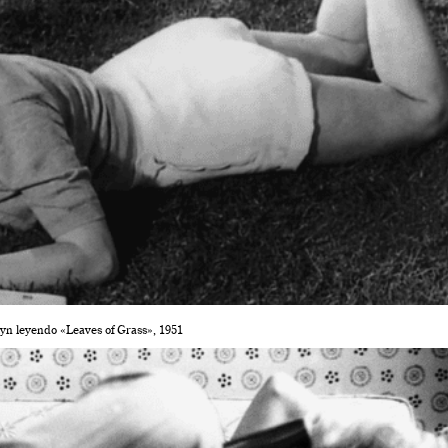
yn leyendo «Leaves of Grass», 1951