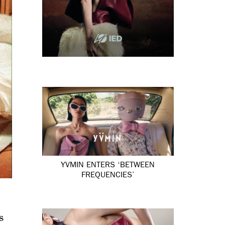
YVMIN ENTERS ‘BETWEEN
FREQUENCIES’
s