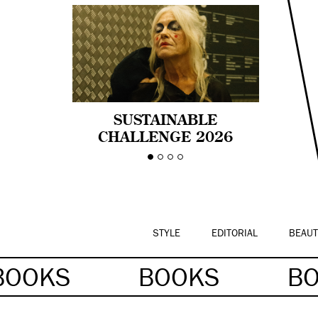
SUSTAINABLE
CHALLENGE 2026
CELEBRA LA
DIVERSIDAD DE EDAD
EN LA MODA CON AGE
PRIDE!
STYLE
EDITORIAL
BEAUT
BOOKS
BOOKS
B