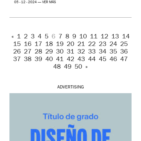
05 - 12 - 2024 —
VER MÁS
«
1
2
3
4
5
6
7
8
9
10
11
12
13
14
15
16
17
18
19
20
21
22
23
24
25
26
27
28
29
30
31
32
33
34
35
36
37
38
39
40
41
42
43
44
45
46
47
48
49
50
»
ADVERTISING