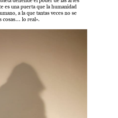
oleta defiende el poder de las artes
rte es una puerta que la humanidad
umano, a la que tantas veces no se
as cosas… lo real».