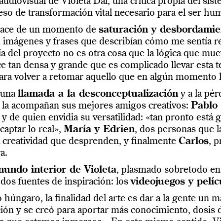
udiovisual de Violeta Dai, una crítica propia del sist
o de transformación vital necesario para el ser hum
, nace de un momento de
saturación y desbordamie
on imágenes y frases que describían cómo me sentía r
ofía del proyecto no es otra cosa que la lógica que m
e tan densa y grande que es complicado llevar esta teo
ara volver a retomar aquello que en algún momento h
 «una
llamada a la desconceptualización
y a la pé
e la acompañan sus mejores amigos creativos:
Pablo
y de quien envidia su versatilidad: «tan pronto est
captar lo real»,
María y Edrien
, dos personas que 
a creatividad que desprenden, y finalmente
Carlos
, 
a.
undo interior de Violeta
, plasmado sobretodo en 
dos fuentes de inspiración: los
videojuegos y pelí
 húngaro, la finalidad del arte es dar a la gente un
ción y se creó para aportar más conocimiento, dosis