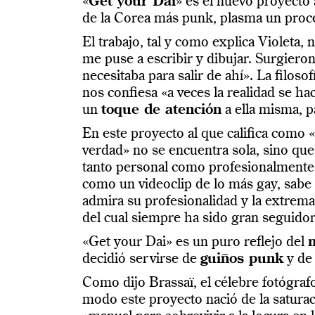
«
Get your Dai
» es el nuevo proyecto a
de la Corea más punk, plasma un proces
El trabajo, tal y como explica Violeta
me puse a escribir y dibujar. Surgier
necesitaba para salir de ahí». La filos
nos confiesa «a veces la realidad se hac
un
toque de atención
a ella misma, p
En este proyecto al que califica como
verdad» no se encuentra sola, sino qu
tanto personal como profesionalmente 
como un videoclip de lo más gay, sabe 
admira su profesionalidad y la extrem
del cual siempre ha sido gran seguidor
«Get your Dai» es un puro reflejo del
m
decidió servirse de
guiños punk
y de 
Como dijo Brassaï, el célebre fotógrafo
modo este proyecto nació de la satura