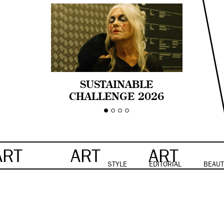
SUSTAINABLE
CHALLENGE 2026
CELEBRA LA
DIVERSIDAD DE EDAD
EN LA MODA CON AGE
PRIDE!
ART
ART
ART
STYLE
EDITORIAL
BEAUT