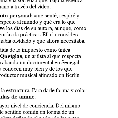
ema y la sociedad que, bajo la estética
ano a través del vídeo.
nto personal
: «me senté, respiré y
especto al mundo y qué era lo que
ueve los días de su autora, aunque, como
ría a la práctica». Ella lo considera
abía olvidado y que ahora necesitaba.
rdida de lo impuesto como única
 Quetglas
, un artista al que respecta
á grabando un documental en Senegal
la conocen muy bien y de los que
productor musical afincado en Berlín
la estructura. Para darle forma y color
culas de anime
.
 mayor nivel de conciencia. Del mismo
 de sentido común en forma de un