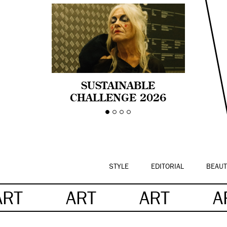
SUSTAINABLE
CHALLENGE 2026
CELEBRA LA
DIVERSIDAD DE EDAD
EN LA MODA CON AGE
PRIDE!
STYLE
EDITORIAL
BEAUT
ART
ART
ART
A