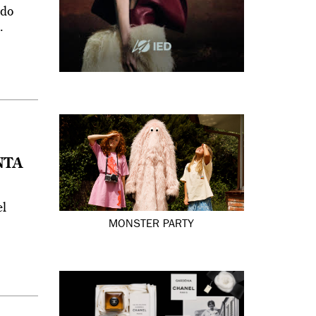
ado
.
NTA
el
MONSTER PARTY