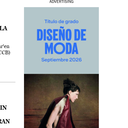
ADVERTISING
 LA
ar'en
CCCB)
IN
RAN