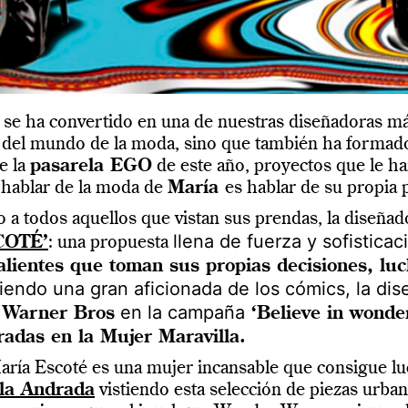
se ha convertido en una de nuestras diseñadoras más
el mundo de la moda, sino que también ha formado pa
e la
pasarela EGO
de este año, proyectos que le han
 h
ablar de la moda de
María
es hablar de su propia 
 a todos aquellos que vistan sus prendas, la diseñad
llena de fuerza y sofistic
COTÉ’
: una propuesta
lientes que toman sus propias decisiones, lu
Siendo una gran aficionada
de los cómics, la di
y
en la campaña
Warner Bros
‘Believe in wonde
radas en la Mujer Maravilla.
ría Escoté es una mujer incansable que consigue luch
la Andrada
vistiendo esta selección de piezas urban