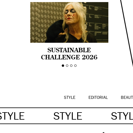
SUSTAINABLE
CHALLENGE 2026
CELEBRA LA
DIVERSIDAD DE EDAD
EN LA MODA CON AGE
PRIDE!
STYLE
EDITORIAL
BEAUT
STYLE
STYLE
STY