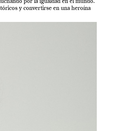
 luchando por la igualdad en el mundo.
óricos y convertirse en una heroína