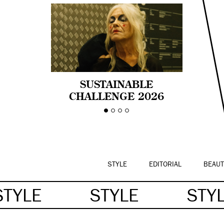
SUSTAINABLE
CHALLENGE 2026
CELEBRA LA
DIVERSIDAD DE EDAD
EN LA MODA CON AGE
PRIDE!
STYLE
EDITORIAL
BEAUT
STYLE
STYLE
STY