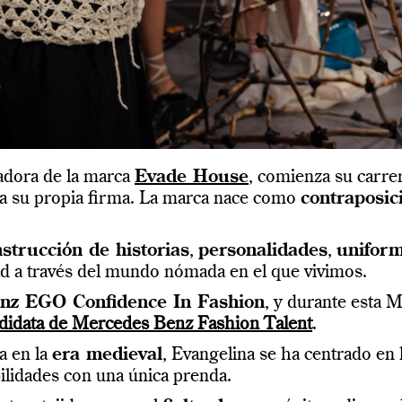
ñadora de la marca
Evade House
, comienza su carr
ea su propia firma. La marca nace como
contraposic
strucción de historias
,
personalidades
,
unifor
ad a través del mundo nómada en el que vivimos.
anz EGO Confidence In Fashion
, y durante esta 
didata de Mercedes Benz Fashion Talent
.
da en la
era medieval
, Evangelina se ha centrado en 
ilidades con una única prenda.