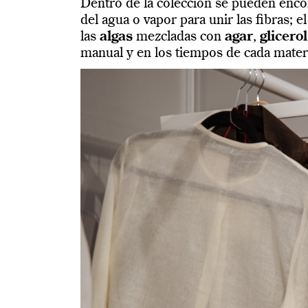
Dentro de la colección se pueden enco
del agua o vapor para unir las fibras; e
las
algas
mezcladas con
agar
,
glicerol
manual y en los tiempos de cada materi