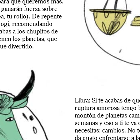
 para qué queremos más.
s ganarán fuerza sobre
a, tu rollo). De repente
 yogi, recomendando
abas a los chupitos de
ienen los planetas, que
ué divertido.
Libra: Si te acabas de q
ruptura amorosa tengo bu
montón de planetas camb
semanas y eso a ti te va 
necesitas: cambios. No t
da gusto enfrentarse a l