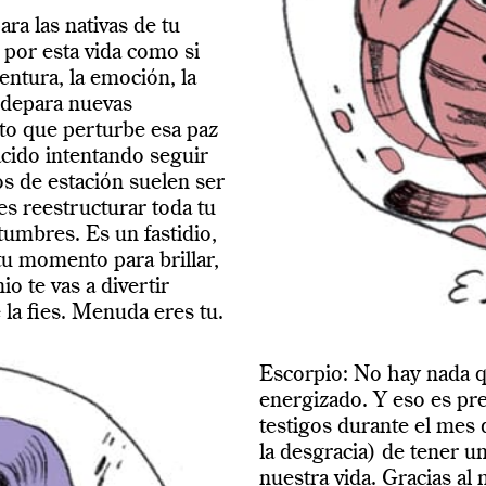
ra las nativas de tu
r por esta vida como si
entura, la emoción, la
s depara nuevas
nto que perturbe esa paz
nacido intentando seguir
ios de estación suelen ser
s reestructurar toda tu
tumbres. Es un fastidio,
tu momento para brillar,
nio te vas a divertir
la fies. Menuda eres tu.
Escorpio: No hay nada 
energizado. Y eso es pr
testigos durante el mes 
la desgracia) de tener u
nuestra vida. Gracias a