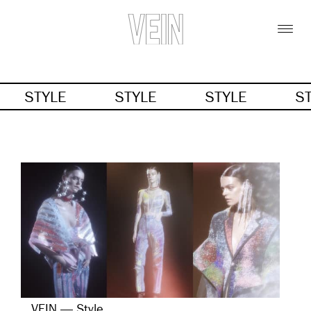
STYLE
STYLE
STYLE
S
VEIN — Style