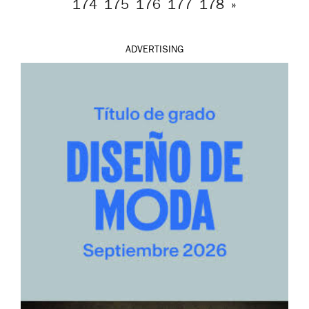
174
175
176
177
178
»
ADVERTISING