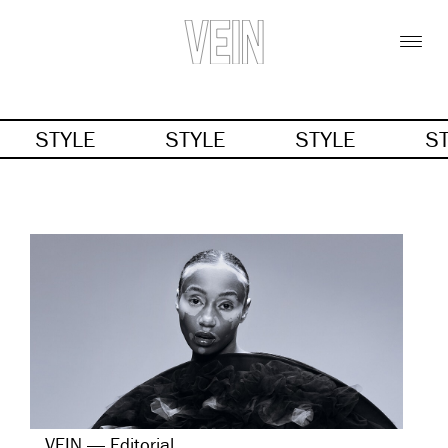
STYLE
STYLE
STYLE
S
VEIN — Editorial