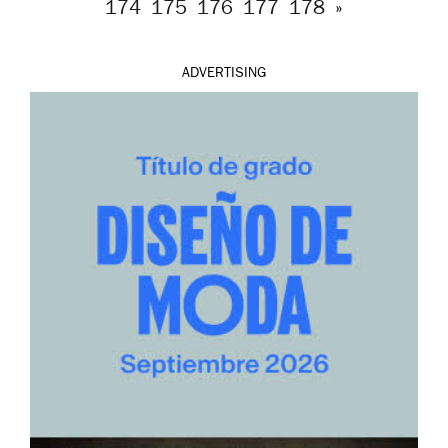
174
175
176
177
178
»
ADVERTISING