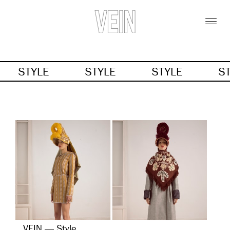
STYLE
STYLE
STYLE
S
VEIN — Style