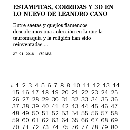
ESTAMPITAS, CORRIDAS Y 3D EN
LO NUEVO DE LEANDRO CANO
Entre saetas y quejíos flamencos
descubrimos una colección en la que la
tauromaquia y la religión han sido
reinventadas....
27 - 01 - 2018 —
VER MÁS
«
1
2
3
4
5
6
7
8
9
10
11
12
13
14
15
16
17
18
19
20
21
22
23
24
25
26
27
28
29
30
31
32
33
34
35
36
37
38
39
40
41
42
43
44
45
46
47
48
49
50
51
52
53
54
55
56
57
58
59
60
61
62
63
64
65
66
67
68
69
70
71
72
73
74
75
76
77
78
79
80