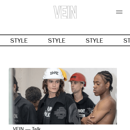
STYLE
STYLE
STYLE
S
VEIN — Talk