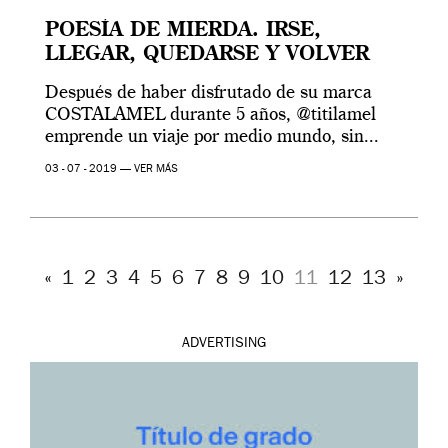
POESÍA DE MIERDA. IRSE,
LLEGAR, QUEDARSE Y VOLVER
Después de haber disfrutado de su marca
COSTALAMEL durante 5 años, @titilamel
emprende un viaje por medio mundo, sin...
03 - 07 - 2019 —
VER MÁS
«
1
2
3
4
5
6
7
8
9
10
11
12
13
»
ADVERTISING